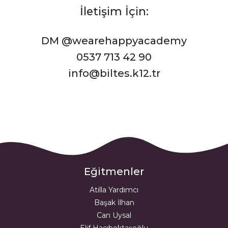
İletişim İçin:
DM @wearehappyacademy
0537 713 42 90
info@biltes.k12.tr
Eğitmenler
Atilla Yardımcı
Başak İlhan
Can Uysal