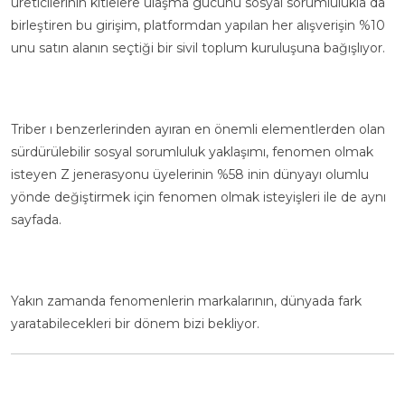
üreticilerinin kitlelere ulaşma gücünü sosyal sorumlulukla da
birleştiren bu girişim, platformdan yapılan her alışverişin %10
unu satın alanın seçtiği bir sivil toplum kuruluşuna bağışlıyor.
Triber ı benzerlerinden ayıran en önemli elementlerden olan
sürdürülebilir sosyal sorumluluk yaklaşımı, fenomen olmak
isteyen Z jenerasyonu üyelerinin %58 inin dünyayı olumlu
yönde değiştirmek için fenomen olmak isteyişleri ile de aynı
sayfada.
Yakın zamanda fenomenlerin markalarının, dünyada fark
yaratabilecekleri bir dönem bizi bekliyor.