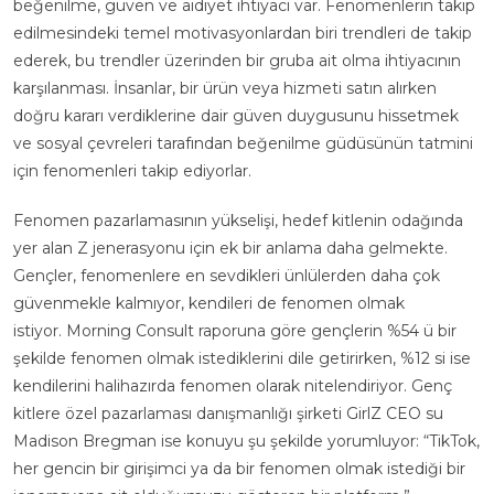
beğenilme, güven ve aidiyet ihtiyacı var. Fenomenlerin takip
edilmesindeki temel motivasyonlardan biri trendleri de takip
ederek, bu trendler üzerinden bir gruba ait olma ihtiyacının
karşılanması. İnsanlar, bir ürün veya hizmeti satın alırken
doğru kararı verdiklerine dair güven duygusunu hissetmek
ve sosyal çevreleri tarafından beğenilme güdüsünün tatmini
için fenomenleri takip ediyorlar.
Fenomen pazarlamasının yükselişi, hedef kitlenin odağında
yer alan Z jenerasyonu için ek bir anlama daha gelmekte.
Gençler, fenomenlere en sevdikleri ünlülerden daha çok
güvenmekle kalmıyor, kendileri de fenomen olmak
istiyor.
Morning Consult
raporuna göre gençlerin %54 ü bir
şekilde fenomen olmak istediklerini dile getirirken, %12 si ise
kendilerini halihazırda fenomen olarak nitelendiriyor. Genç
kitlere özel pazarlaması danışmanlığı şirketi
GirlZ
CEO su
Madison Bregman ise konuyu şu şekilde yorumluyor: “TikTok,
her gencin bir girişimci ya da bir fenomen olmak istediği bir