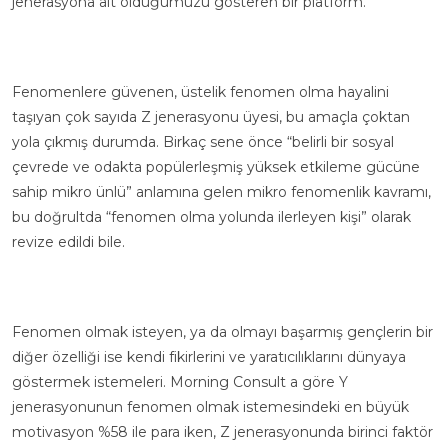
jenerasyona ait olduğumuzu gösteren bir platform.”
Fenomenlere güvenen, üstelik fenomen olma hayalini
taşıyan çok sayıda Z jenerasyonu üyesi, bu amaçla çoktan
yola çıkmış durumda. Birkaç sene önce “belirli bir sosyal
çevrede ve odakta popülerleşmiş yüksek etkileme gücüne
sahip mikro ünlü” anlamına gelen mikro fenomenlik kavramı,
bu doğrultda “fenomen olma yolunda ilerleyen kişi” olarak
revize edildi bile.
Fenomen olmak isteyen, ya da olmayı başarmış gençlerin bir
diğer özelliği ise kendi fikirlerini ve yaratıcılıklarını dünyaya
göstermek istemeleri.
Morning Consult
a göre Y
jenerasyonunun fenomen olmak istemesindeki en büyük
motivasyon %58 ile para iken, Z jenerasyonunda birinci faktör