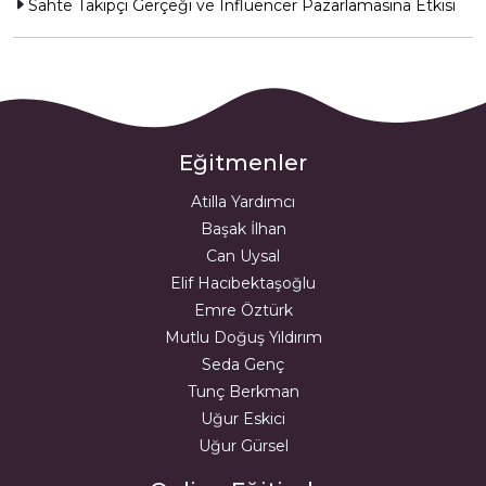
Sahte Takipçi Gerçeği ve Influencer Pazarlamasına Etkisi
Eğitmenler
Atilla Yardımcı
Başak İlhan
Can Uysal
Elif Hacıbektaşoğlu
Emre Öztürk
Mutlu Doğuş Yıldırım
Seda Genç
Tunç Berkman
Uğur Eskici
Uğur Gürsel